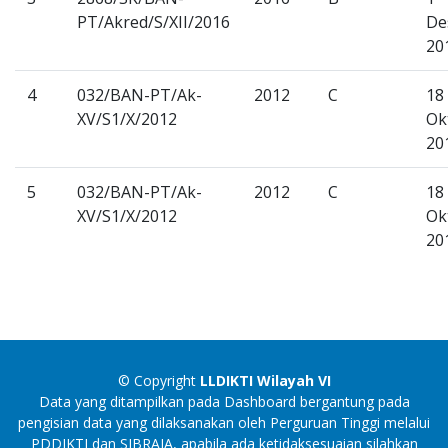
PT/Akred/S/XII/2016
De
20
4
032/BAN-PT/Ak-
2012
C
18
XV/S1/X/2012
Ok
20
5
032/BAN-PT/Ak-
2012
C
18
XV/S1/X/2012
Ok
20
© Copyright
LLDIKTI Wilayah VI
Data yang ditampilkan pada Dashboard bergantung pada
pengisian data yang dilaksanakan oleh Perguruan Tinggi melalui
PDDIKTI dan SIBRAJA, apabila ada ketidaksesuaian silahkan