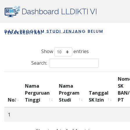
Dashboard LLDIKTI VI
DATA PROGRAM STUDI JENJANG BELUM
TERAKREDITASI
Show
entries
Search:
Nom
Nama
Nama
SK
Perguruan
Program
Tanggal
BAN
No.
Tinggi
Studi
SK Izin
PT
1