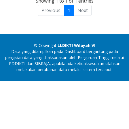
Showing 1 to 1 of 1 entries
Previous
1
Next
© Copyright
LLDIKTI Wilayah VI
Data yang ditampilkan pada Dashboard bergantung pada
pengisian data yang dilaksanakan oleh Perguruan Tinggi melalui
PDDIKTI dan SIBRAJA, apabila ada ketidaksesuaian silahkan
melakukan perubahan data melalui sistem tersebut.