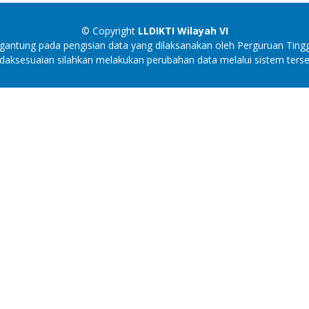
© Copyright
LLDIKTI Wilayah VI
antung pada pengisian data yang dilaksanakan oleh Perguruan Tingg
idaksesuaian silahkan melakukan perubahan data melalui sistem terse