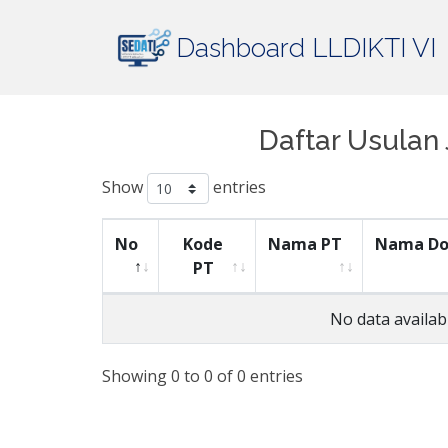
Dashboard LLDIKTI VI
Daftar Usulan
Show
entries
No
Kode
Nama PT
Nama Do
PT
No data availabl
Showing 0 to 0 of 0 entries