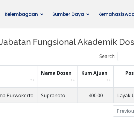
Kelembagaan
Sumber Daya
Kemahasiswa
 Jabatan Fungsional Akademik Do
Search:
Nama Dosen
Kum Ajuan
Pos
uma Purwokerto
Supranoto
400.00
Layak 
Previou