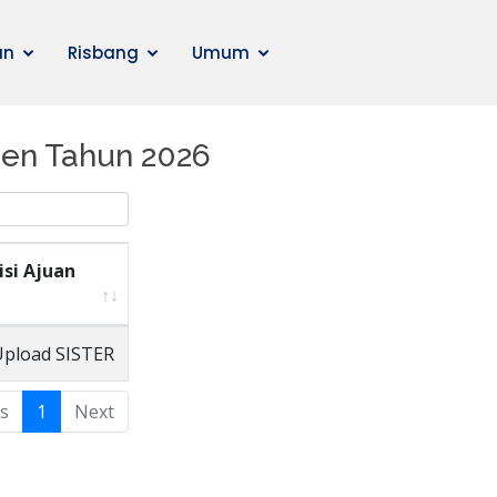
an
Risbang
Umum
sen Tahun 2026
isi Ajuan
Upload SISTER
s
1
Next