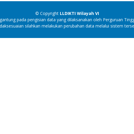
© Copyright
LLDIKTI Wilayah VI
antung pada pengisian data yang dilaksanakan oleh Perguruan Tingg
idaksesuaian silahkan melakukan perubahan data melalui sistem terse