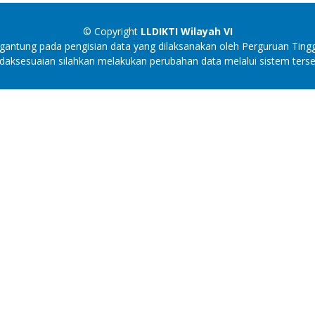
© Copyright
LLDIKTI Wilayah VI
antung pada pengisian data yang dilaksanakan oleh Perguruan Tingg
idaksesuaian silahkan melakukan perubahan data melalui sistem terse