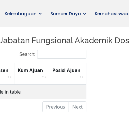
Kelembagaan
Sumber Daya
Kemahasiswa
 Jabatan Fungsional Akademik Do
Search:
sen
Kum Ajuan
Posisi Ajuan
e in table
Previous
Next