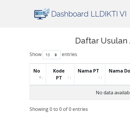
Dashboard LLDIKTI VI
Daftar Usulan
Show
entries
No
Kode
Nama PT
Nama Do
PT
No data availabl
Showing 0 to 0 of 0 entries