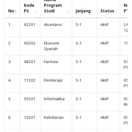
Kode
Program
Nom
No
PS
Studi
Jenjang
Status
PT
1
62201
Akuntansi
S-1
Aktif
LAM
1216
2
60202
Ekonomi
S-1
Aktif
1562
Syariah
3
48201
Farmasi
S-1
Aktif
031
PTKe
4
11202
Fisioterapi
S-1
Aktif
059
PTKe
5
55201
Informatika
S-1
Aktif
001
INFO
6
15201
Kebidanan
S-1
Aktif
059
PTKe