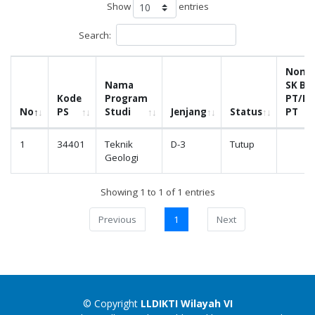
Show
entries
Search:
Nomo
Nama
SK BA
Kode
Program
PT/L
No
PS
Studi
Jenjang
Status
PT
1
34401
Teknik
D-3
Tutup
Geologi
Showing 1 to 1 of 1 entries
Previous
1
Next
© Copyright
LLDIKTI Wilayah VI