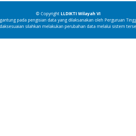
© Copyright
LLDIKTI Wilayah VI
antung pada pengisian data yang dilaksanakan oleh Perguruan Tingg
idaksesuaian silahkan melakukan perubahan data melalui sistem terse