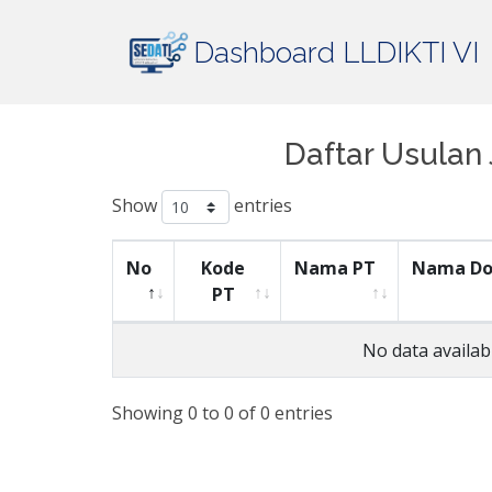
Dashboard LLDIKTI VI
Daftar Usulan
Show
entries
No
Kode
Nama PT
Nama Do
PT
No data availabl
Showing 0 to 0 of 0 entries