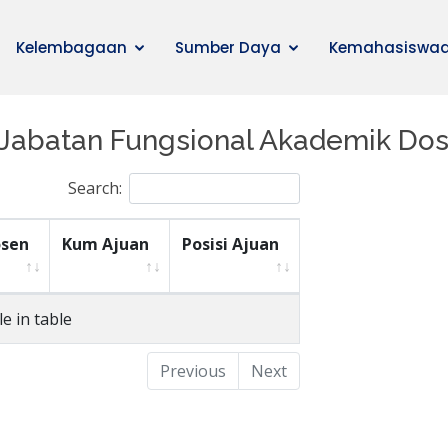
Kelembagaan
Sumber Daya
Kemahasiswa
 Jabatan Fungsional Akademik Do
Search:
sen
Kum Ajuan
Posisi Ajuan
e in table
Previous
Next