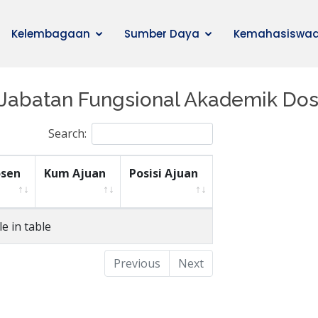
Kelembagaan
Sumber Daya
Kemahasiswa
 Jabatan Fungsional Akademik Do
Search:
sen
Kum Ajuan
Posisi Ajuan
e in table
Previous
Next