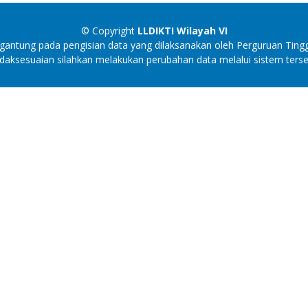
© Copyright
LLDIKTI Wilayah VI
antung pada pengisian data yang dilaksanakan oleh Perguruan Tingg
idaksesuaian silahkan melakukan perubahan data melalui sistem terse