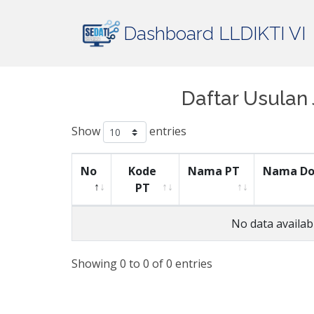
Dashboard LLDIKTI VI
Daftar Usulan
Show
entries
No
Kode
Nama PT
Nama Do
PT
No data availabl
Showing 0 to 0 of 0 entries