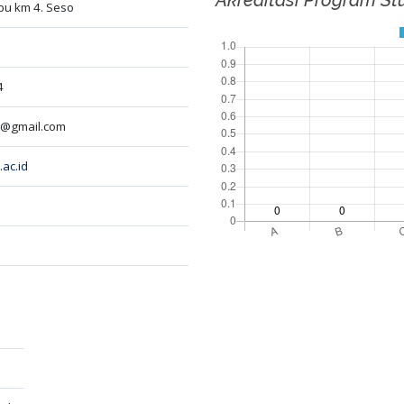
epu km 4. Seso
4
a@gmail.com
ac.id