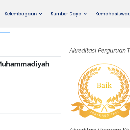
Kelembagaan
Sumber Daya
Kemahasiswa
Akreditasi Perguruan T
Muhammadiyah
Akreditasi Program St