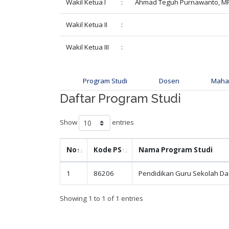
Wakil Ketua I
:
Ahmad Teguh Purnawanto, M
Wakil Ketua II
:
Wakil Ketua III
:
Program Studi
Dosen
Maha
Daftar Program Studi
Show
entries
No
Kode PS
Nama Program Studi
1
86206
Pendidikan Guru Sekolah Da
Showing 1 to 1 of 1 entries