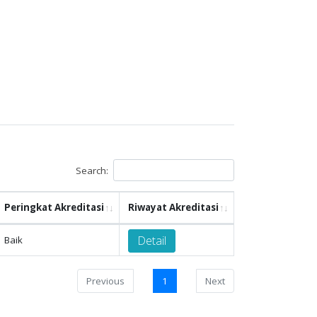
Search:
Peringkat Akreditasi
Riwayat Akreditasi
Detail
Baik
Previous
1
Next