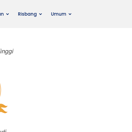
an
Risbang
Umum
inggi
udi