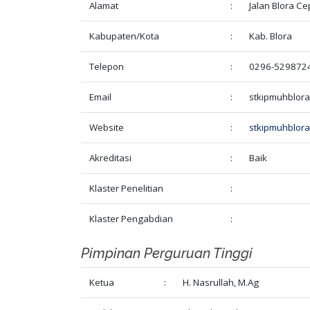
Alamat
:
Jalan Blora C
Kabupaten/Kota
:
Kab. Blora
Telepon
:
0296-529872
Email
:
stkipmuhblor
Website
:
stkipmuhblora.
Akreditasi
:
Baik
Klaster Penelitian
:
Klaster Pengabdian
:
Pimpinan Perguruan Tinggi
Ketua
:
H. Nasrullah, M.Ag