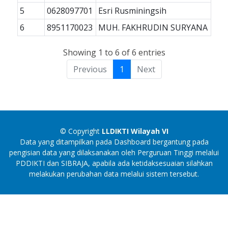
5
0628097701
Esri Rusminingsih
6
8951170023
MUH. FAKHRUDIN SURYANA
Showing 1 to 6 of 6 entries
Previous
1
Next
© Copyright
LLDIKTI Wilayah VI
Data yang ditampilkan pada Dashboard bergantung pada
pengisian data yang dilaksanakan oleh Perguruan Tinggi melalui
PDDIKTI dan SIBRAJA, apabila ada ketidaksesuaian silahkan
melakukan perubahan data melalui sistem tersebut.