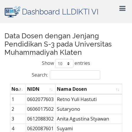
Dashboard LLDIKTI VI
Data Dosen dengan Jenjang
Pendidikan S-3 pada Universitas
Muhammadiyah Klaten
Show
entries
Search:
No.
NIDN
Nama Dosen
1
0602077603
Retno Yuli Hastuti
2
0606017502
Sutaryono
3
0612088302
Anita Agustina Styawan
4
0620087601
Suyami