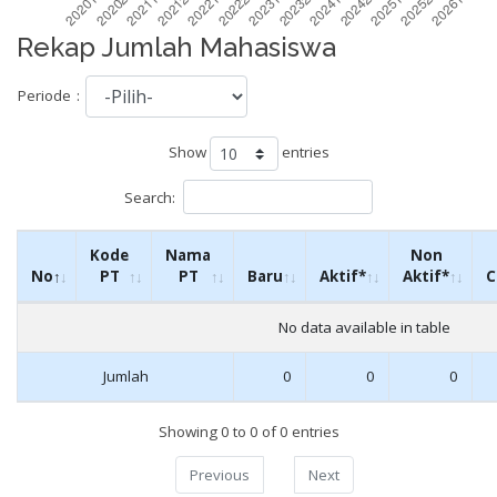
Rekap Jumlah Mahasiswa
Periode
:
Show
entries
Search:
Kode
Nama
Non
No
PT
PT
Baru
Aktif*
Aktif*
C
No data available in table
Jumlah
0
0
0
Showing 0 to 0 of 0 entries
Previous
Next