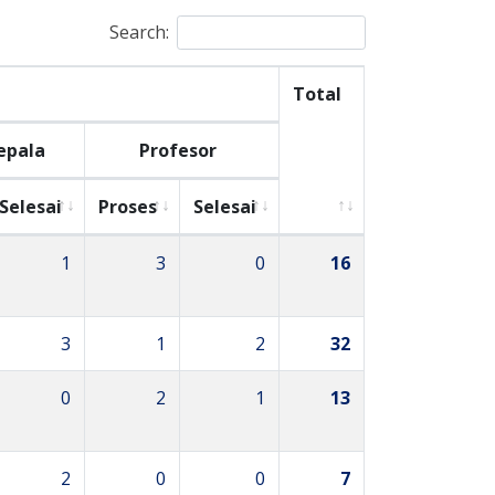
Search:
Total
epala
Profesor
Selesai
Proses
Selesai
1
3
0
16
3
1
2
32
0
2
1
13
2
0
0
7