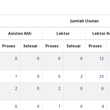
Jumlah Usulan
Asisten Ahli
Lektor
Lektor K
Proses
Selesai
Proses
Selesai
Proses
0
0
0
0
12
1
0
0
2
23
2
0
2
0
6
0
0
1
0
4