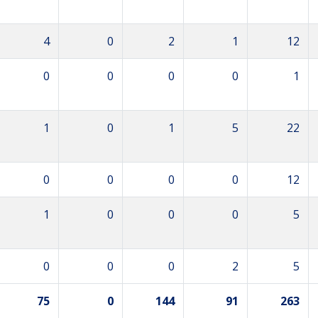
4
0
2
1
12
0
0
0
0
1
1
0
1
5
22
0
0
0
0
12
1
0
0
0
5
0
0
0
2
5
75
0
144
91
263