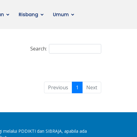
an
Risbang
Umum
Search:
Previous
1
Next
i melalui PDDIKTI dan SIBRAJA, apabila ada