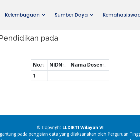
Kelembagaan
Sumber Daya
Kemahasiswa
Pendidikan pada
No.
NIDN
Nama Dosen
1
© Copyright
LLDIKTI Wilayah VI
antung pada pengisian data yang dilaksanakan oleh Perguruan Tingg