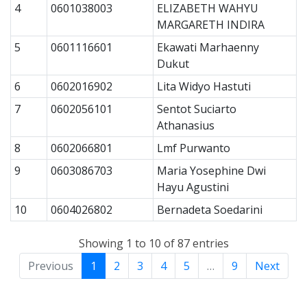
4
0601038003
ELIZABETH WAHYU
MARGARETH INDIRA
5
0601116601
Ekawati Marhaenny
Dukut
6
0602016902
Lita Widyo Hastuti
7
0602056101
Sentot Suciarto
Athanasius
8
0602066801
Lmf Purwanto
9
0603086703
Maria Yosephine Dwi
Hayu Agustini
10
0604026802
Bernadeta Soedarini
Showing 1 to 10 of 87 entries
Previous
1
2
3
4
5
…
9
Next