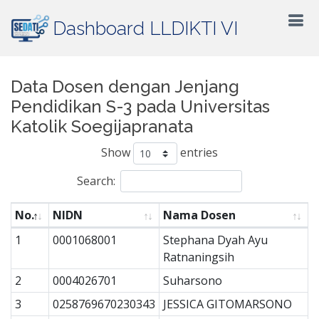
Dashboard LLDIKTI VI
Data Dosen dengan Jenjang
Pendidikan S-3 pada Universitas
Katolik Soegijapranata
Show
entries
Search:
No.
NIDN
Nama Dosen
1
0001068001
Stephana Dyah Ayu
Ratnaningsih
2
0004026701
Suharsono
3
0258769670230343
JESSICA GITOMARSONO