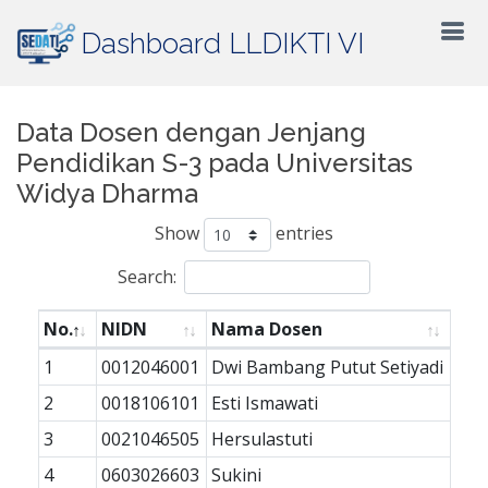
Dashboard LLDIKTI VI
Data Dosen dengan Jenjang
Pendidikan S-3 pada Universitas
Widya Dharma
Show
entries
Search:
No.
NIDN
Nama Dosen
1
0012046001
Dwi Bambang Putut Setiyadi
2
0018106101
Esti Ismawati
3
0021046505
Hersulastuti
4
0603026603
Sukini