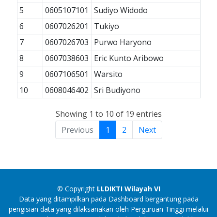
5
0605107101
Sudiyo Widodo
6
0607026201
Tukiyo
7
0607026703
Purwo Haryono
8
0607038603
Eric Kunto Aribowo
9
0607106501
Warsito
10
0608046402
Sri Budiyono
Showing 1 to 10 of 19 entries
Previous
1
2
Next
© Copyright
LLDIKTI Wilayah VI
Data yang ditampilkan pada Dashboard bergantung pada
pengisian data yang dilaksanakan oleh Perguruan Tinggi melalui