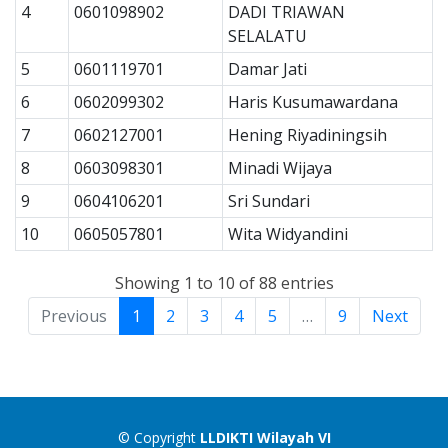
4
0601098902
DADI TRIAWAN
SELALATU
5
0601119701
Damar Jati
6
0602099302
Haris Kusumawardana
7
0602127001
Hening Riyadiningsih
8
0603098301
Minadi Wijaya
9
0604106201
Sri Sundari
10
0605057801
Wita Widyandini
Showing 1 to 10 of 88 entries
Previous
1
2
3
4
5
…
9
Next
© Copyright
LLDIKTI Wilayah VI