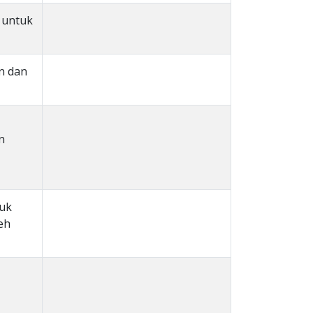
 untuk
n dan
n
tuk
eh