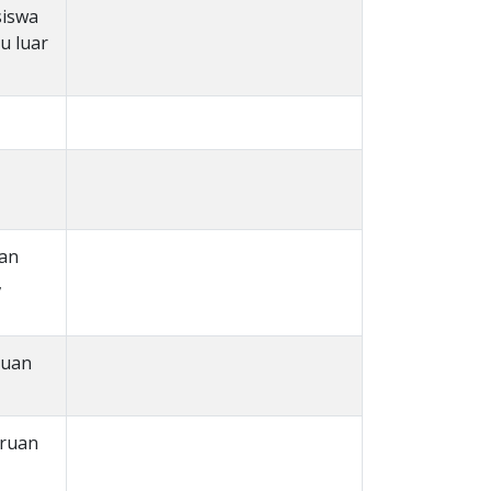
siswa
u luar
han
,
duan
uruan