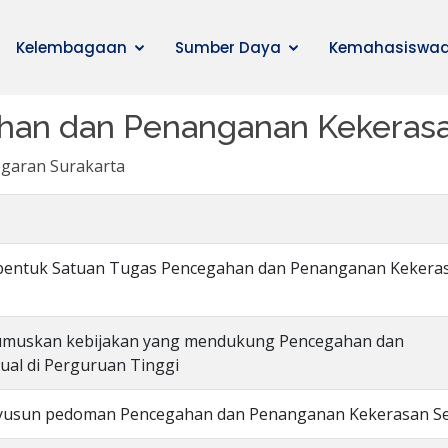
Kelembagaan
Sumber Daya
Kemahasiswa
an dan Penanganan Kekerasa
egaran Surakarta
mbentuk Satuan Tugas Pencegahan dan Penanganan Kekera
rumuskan kebijakan yang mendukung Pencegahan dan
al di Perguruan Tinggi
nyusun pedoman Pencegahan dan Penanganan Kekerasan S