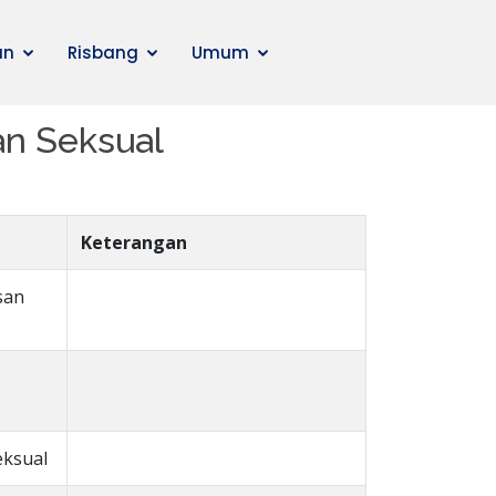
an
Risbang
Umum
n Seksual
Keterangan
san
eksual