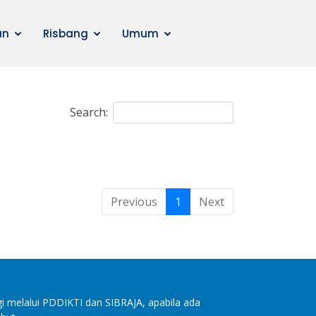
an
Risbang
Umum
Search:
Previous
1
Next
i melalui PDDIKTI dan SIBRAJA, apabila ada