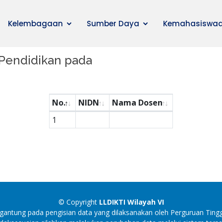
Kelembagaan
Sumber Daya
Kemahasiswa
Pendidikan pada
No.
NIDN
Nama Dosen
1
© Copyright
LLDIKTI Wilayah VI
antung pada pengisian data yang dilaksanakan oleh Perguruan Tingg