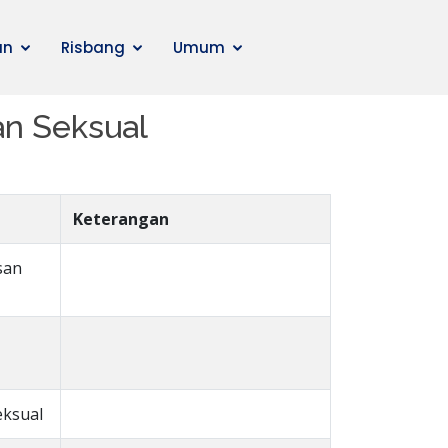
an
Risbang
Umum
n Seksual
Keterangan
san
eksual