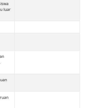
siswa
u luar
han
,
duan
uruan