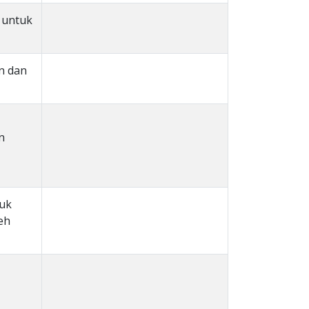
 untuk
n dan
n
tuk
eh