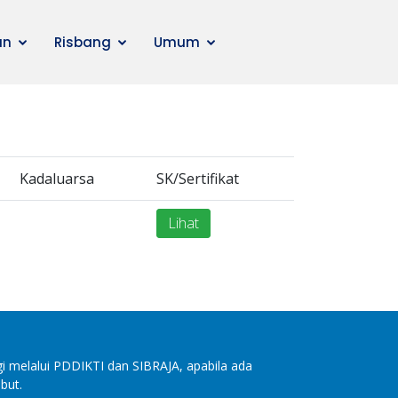
an
Risbang
Umum
Kadaluarsa
SK/Sertifikat
Lihat
i melalui PDDIKTI dan SIBRAJA, apabila ada
but.