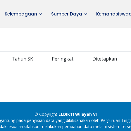
Kelembagaan
Sumber Daya
Kemahasiswa
I
Tahun SK
Peringkat
Ditetapkan
© Copyright
LLDIKTI Wilayah VI
antung pada pengisian data yang dilaksanakan oleh Perguruan Tingg
idaksesuaian silahkan melakukan perubahan data melalui sistem terse