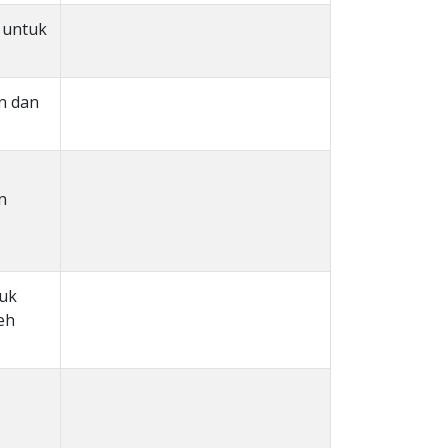
 untuk
n dan
n
tuk
eh