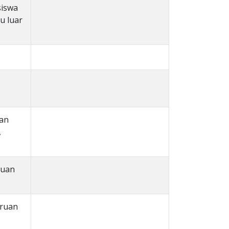
siswa
u luar
han
,
duan
uruan