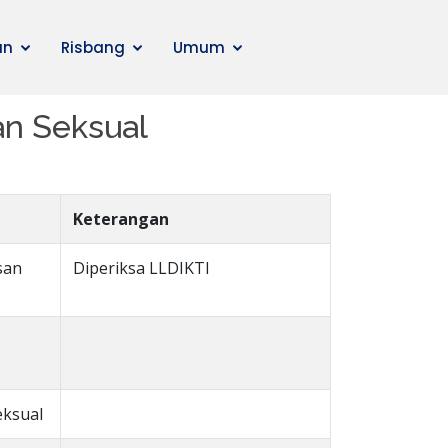
an
Risbang
Umum
n Seksual
Keterangan
san
Diperiksa LLDIKTI
eksual