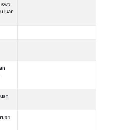
siswa
u luar
han
,
duan
uruan