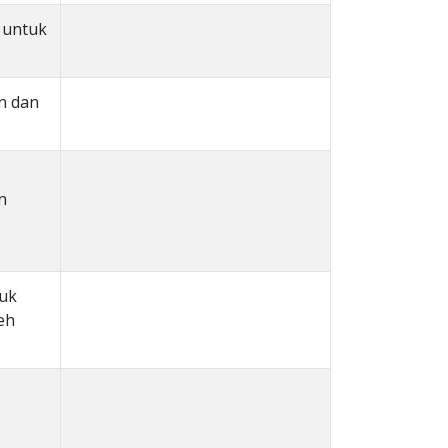
 untuk
n dan
n
tuk
eh