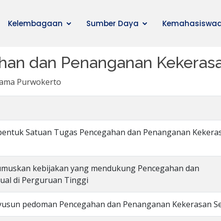
Kelembagaan
Sumber Daya
Kemahasiswa
an dan Penanganan Kekerasa
Ulama Purwokerto
mbentuk Satuan Tugas Pencegahan dan Penanganan Kekera
rumuskan kebijakan yang mendukung Pencegahan dan
al di Perguruan Tinggi
nyusun pedoman Pencegahan dan Penanganan Kekerasan S