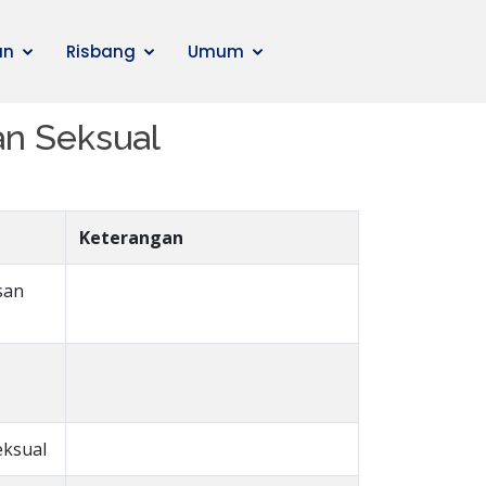
an
Risbang
Umum
n Seksual
Keterangan
san
eksual