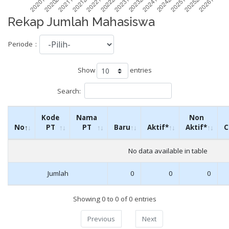
Rekap Jumlah Mahasiswa
Periode
:
Show
entries
Search:
Kode
Nama
Non
No
PT
PT
Baru
Aktif*
Aktif*
C
No data available in table
Jumlah
0
0
0
Showing 0 to 0 of 0 entries
Previous
Next