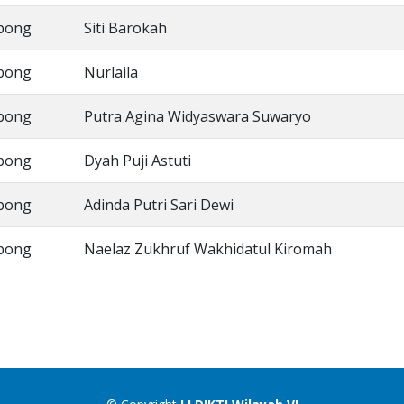
bong
Siti Barokah
bong
Nurlaila
bong
Putra Agina Widyaswara Suwaryo
bong
Dyah Puji Astuti
bong
Adinda Putri Sari Dewi
bong
Naelaz Zukhruf Wakhidatul Kiromah