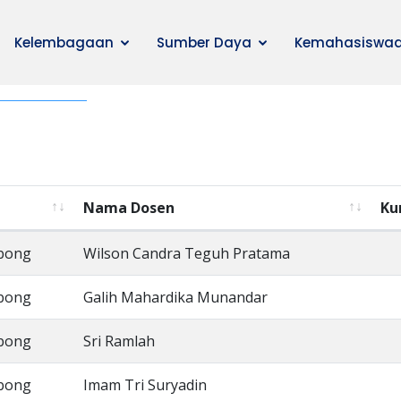
Kelembagaan
Sumber Daya
Kemahasiswa
Nama Dosen
Ku
bong
Wilson Candra Teguh Pratama
bong
Galih Mahardika Munandar
bong
Sri Ramlah
bong
Imam Tri Suryadin